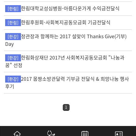
한림대학교성심병원-아름다운가게 수익금전달식
[한림]
한림후원회-사회복지공동모금회 기금전달식
[한림]
정관장과 함께하는 2017 설맞이 Thanks Give(기부)
[한강]
Day
한림화상재단 2017년 사회복지공동모금회 "나눔과
[한강]
꿈" 선정
2017 몸짱소방관달력 기부금 전달식 & 희망나눔 행사
[한강]
후기
1