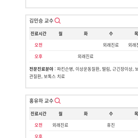
김민승 교수
진료시간
월
화
수
오전
외래진료
외래
오후
외래진료
전문진료분야
: 파킨슨병, 이상운동질환, 떨림, 근긴장이상, 
관질환, 보톡스 치료
홍유하 교수
진료시간
월
화
수
오전
외래진료
휴진
오후