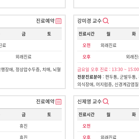
진료예약
강미경 교수
목
금
토
진료시간
월
화
진료
오전
외래진료
외래진료
오후
외래진
보행장애, 정상압수두증, 치매, 뇌혈
금요일 오후 진료 : 13:30 ~ 15:00
전문진료분야
: 편두통, 군발두통,
의식장애, 어지럼증, 신경계감염
진료예약
신제영 교수
목
금
토
진료시간
월
화
휴진
오전
휴진
오후
외래진료