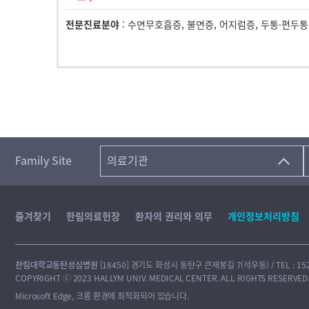
전문진료분야
: 수면무호흡증, 불면증, 어지럼증, 두통·편
Family Site
의료기관
즐겨찾기
한림의료헌장
환자의 권리와 의무
개인정보처리방침
한림대학교동탄성심병원
[18450] 경기도 화성시 동탄구 큰재봉길 7(석우동) / TEL : 1522-
COPYRIGHT ⓒ 2023 HALLYM UNIV. MEDICAL CENTER. ALL RIGHTS RESERVED
Microsoft Edge, 크롬 환경에 최적화되어 있습니다.