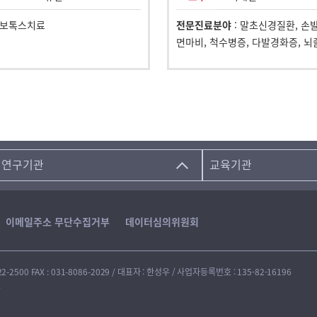
두통보톡스치료
전문진료분야
: 말초신경질환, 손
면마비, 척수병증, 다발경화증, 뇌
연구기관
교육기관
이메일주소 무단수집거부
데이터심의위원회
2500 FAX : 031-8086-2029 / 대표자 : 한성우 / 사업자등록번호 : 135-82-16196
.