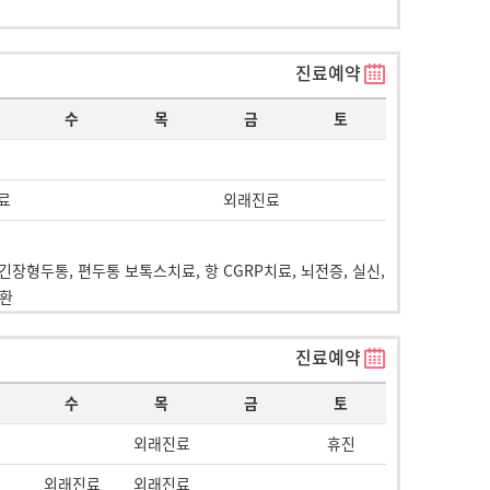
진료예약
수
목
금
토
료
외래진료
 긴장형두통, 편두통 보톡스치료, 항 CGRP치료, 뇌전증, 실신,
질환
진료예약
수
목
금
토
외래진료
휴진
외래진료
외래진료