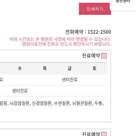
증진센터
인쇄하기
전화예약 : 1522-2500
아래 시간표는 본 병원의 사정에 따라 변경될 수 있습니다.
병원이용전에 전화로 반드시 확인하시기 바랍니다.
진료예약
수
목
금
토
료
센터진료
센터진료
지럼증, 뇌감염질환, 신경염질환, 수면질환, 뇌혈관질환, 두통,
진료예약