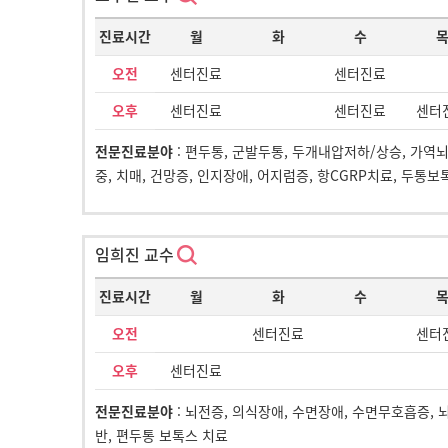
진료시간
월
화
수
오전
센터진료
센터진료
오후
센터진료
센터진료
센터
전문진료분야
: 편두통, 군발두통, 두개내압저하/상승, 가역
중, 치매, 건망증, 인지장애, 어지럼증, 항CGRP치료, 두통
임희진 교수
진료시간
월
화
수
오전
센터진료
센터
오후
센터진료
전문진료분야
: 뇌전증, 의식장애, 수면장애, 수면무호흡증, 
반, 편두통 보톡스 치료