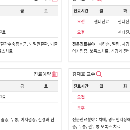
목
금
토
진료시간
월
화
오전
센터진료
센터진
진료
오후
센터진
뇌혈관수축증후군, 뇌혈관질환, 뇌졸
전문진료분야
: 파킨슨, 떨림, 사
보톡스치료
어지럼증, 보톡스치료, 신경과 전
진료예약
김재호 교수
목
금
토
진료시간
월
화
진료
오전
오후
뇌졸중, 두통, 어지럼증, 신경과 전
전문진료분야
: 치매, 경도인지장
증, 두통, 편두통 보톡스 치료