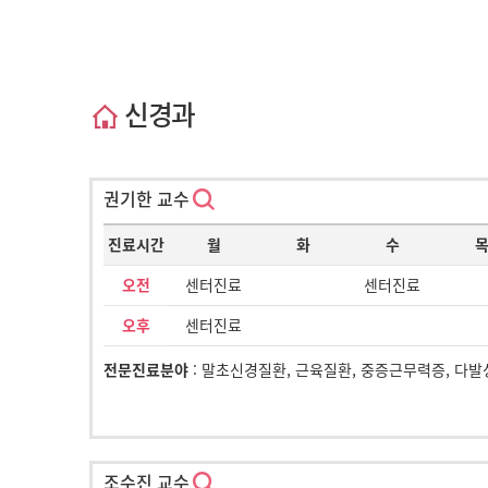
신경과
권기한 교수
진료시간
월
화
수
오전
센터진료
센터진료
오후
센터진료
전문진료분야
: 말초신경질환, 근육질환, 중증근무력증, 다발
조수진 교수