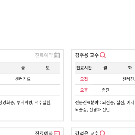
진료예약
김주용 교수
목
금
토
진료시간
월
화
센터진료
오전
센터진
오후
휴진
성경화증, 루게릭병, 척수질환,
전문진료분야
: 뇌전증, 실신, 어
뇌졸중, 신경과 전반
진료예약
강석윤 교수