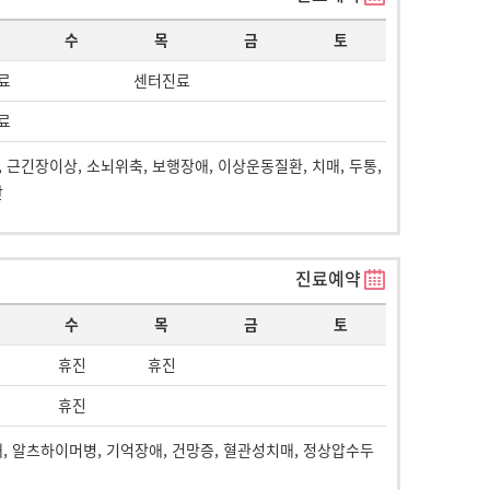
수
목
금
토
료
센터진료
료
경, 근긴장이상, 소뇌위축, 보행장애, 이상운동질환, 치매, 두통,
반
진료예약
수
목
금
토
휴진
휴진
휴진
애, 알츠하이머병, 기억장애, 건망증, 혈관성치매, 정상압수두