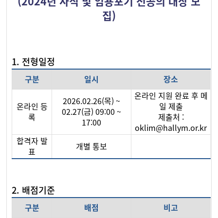
(2024년 사직 및 임용포기 전공의 대상 모
집)
1. 전형일정
구분
일시
장소
온라인 지원 완료 후 메
2026.02.26(목) ~
온라인 등
일 제출
02.27(금) 09:00 ~
록
제출처 :
17:00
oklim@hallym.or.kr
합격자 발
개별 통보
표
2. 배점기준
구분
배점
비고