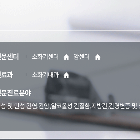
전문센터
소화기센터
암센터
진료과
소화기내과
전문진료분야
성 및 만성 간염,간암,알코올성 간질환,지방간,간경변증 및