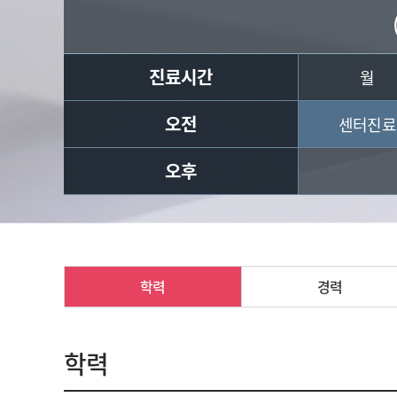
진료시간
월
오전
센터진료
오후
학력
경력
학력