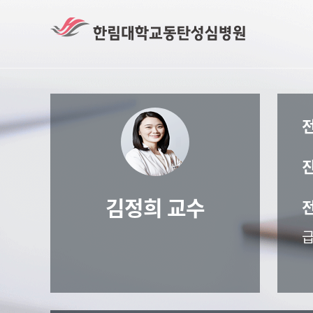
김정희 교수
급