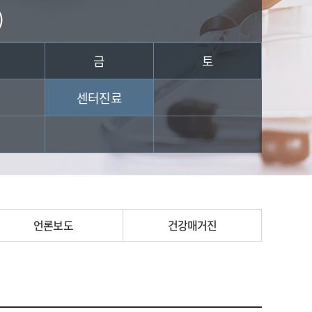
)
금
토
센터진료
언론보도
건강매거진