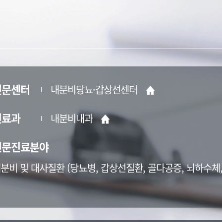
전문센터
내분비당뇨·갑상선센터
진료과
내분비내과
전문진료분야
분비 및 대사질환 (당뇨병, 갑상선질환, 골다공증, 뇌하수체,