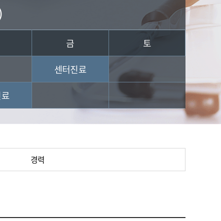
)
금
토
센터진료
진료
경력