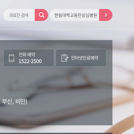
의료진 검색
한림대학교동탄성심병원
전화 예약
인터넷
진료예약
1522-2500
 부신, 비만)