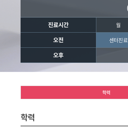
진료시간
월
오전
센터진료
오후
학력
학력