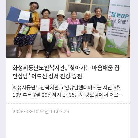
화성시동탄노인복지관, '찾아가는 마음채움 집
단상담' 어르신 정서 건강 증진
화성시동탄노인복지관 노인상담센터에서는 지난 6월
10일부터 7월 29일까지 LH35단지 경로당에서 어르신
들의 정서적 건강 증진과 행복한 노후 지원을 위한 찾
아가는 마음채움 집단상담 프로그램 「참 괜찮은 내 인
2026-08-10 오전 11:03:25
생」을 총 7회기에 걸쳐 성공적으로 마무리했다. 이번
프로그램은 노년기에 경험하는 삶의 변화와 상실감을
이해하고, 자신의 삶을 돌아보며 긍정적으로 수용할 수