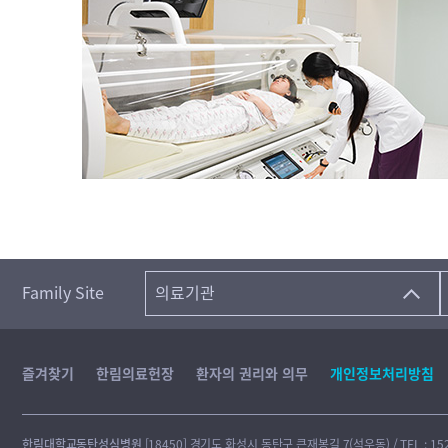
Family Site
의료기관
즐겨찾기
한림의료헌장
환자의 권리와 의무
개인정보처리방침
한림대학교동탄성심병원
[18450] 경기도 화성시 동탄구 큰재봉길 7(석우동) / TEL : 1522-