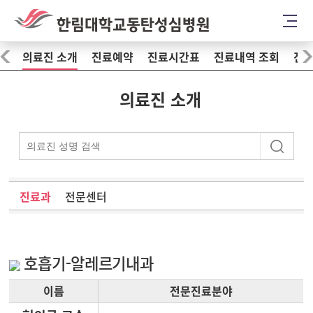
의료진 소개
진료예약
진료시간표
진료내역 조회
진료
의료진 소개
진료과
전문센터
호흡기-알레르기내과
이름
전문진료분야