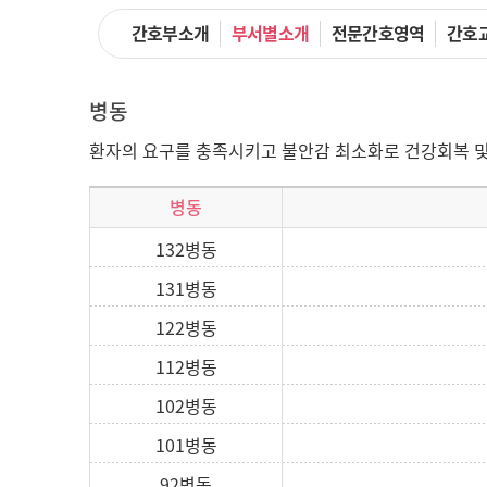
간호부소개
부서별소개
전문간호영역
간호
병동
환자의 요구를 충족시키고 불안감 최소화로 건강회복 및
병동
132병동
131병동
122병동
112병동
102병동
101병동
92병동