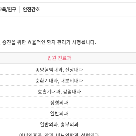
교육/연구
안전간호
 증진을 위한 효율적인 환자 관리가 시행됩니다.
입원 진료과
종양혈액내과, 신장내과
순환기내과, 내분비내과
호흡기내과, 감염내과
정형외과
일반외과
일반외과, 흉부외과
이비인후과, 안과, 비뇨의학과, 성형외과