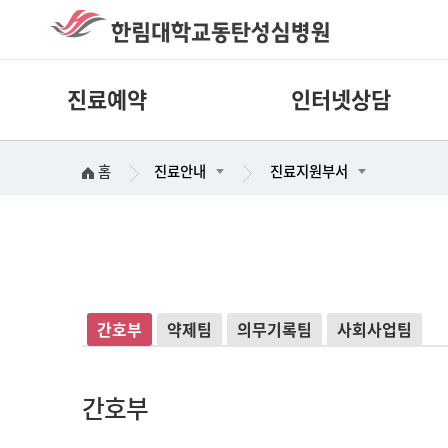
진료예약
인터넷상담
홈
진료안내
진료지원부서
홈 > 진료안내 > 진료지원부서 >
간호부
간호부
약제팀
의무기록팀
사회사업팀
간호부