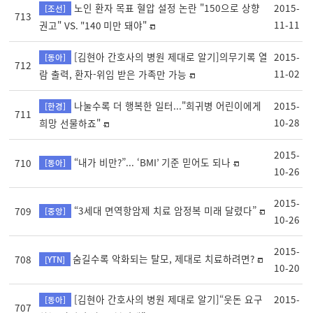
노인 환자 목표 혈압 설정 논란 "150으로 상향
2015-
[조선]
713
11-11
권고" VS. "140 미만 돼야"
[김현아 간호사의 병원 제대로 알기]의무기록 열
2015-
[동아]
712
11-02
람 출력, 환자-위임 받은 가족만 가능
나눌수록 더 행복한 일터..."희귀병 어린이에게
2015-
[한경]
711
10-28
희망 선물하죠"
2015-
“내가 비만?”... ‘BMI’ 기준 믿어도 되나
710
[동아]
10-26
2015-
“3세대 면역항암제 치료 암정복 미래 달렸다”
709
[중앙]
10-26
2015-
숨길수록 악화되는 탈모, 제대로 치료하려면?
708
[YTN]
10-20
[김현아 간호사의 병원 제대로 알기]“웃돈 요구
2015-
[동아]
707