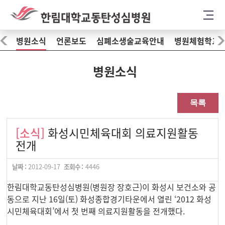
병원소식
언론보도
심폐소생술교육안내
병원체험학교
병원소식
목록
[소식]
화성시민체육대회 의료지원활동
전개
날짜 :
2012-09-17
조회수 :
4446
한림대학교동탄성심병원(병원장 장호근)이 화성시 보건소와 공
동으로 지난 16일(토) 화성종합경기타운에서 열린 ‘2012 화성
시민체육대회’에서 첫 번째 의료지원활동을 전개했다.