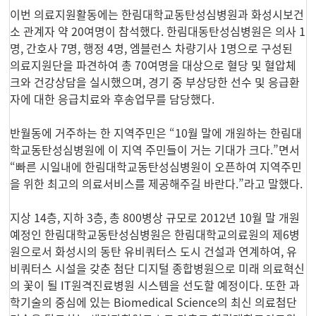
이번 의료지원활동에는 한림대학교동탄성심병원과 화성시보건
소 관계자 약 20여명이 참석했다. 한림대동탄성심병원은 의사 1
명, 간호사 7명, 행정 4명, 엠블런스 차량기사 1명으로 구성된
의료지원단을 파견하여 총 70여명을 대상으로 혈당 및 혈압체
크와 건강상담을 실시했으며, 경기 중 부상당한 선수 및 응급환
자에 대한 응급치료와 후송업무를 담당했다.
반월동에 거주하는 한 지역주민은 “10월 말에 개원하는 한림대
학교동탄성심병원에 이 지역 주민들이 거는 기대가 크다.”면서
“빠른 시일내에 한림대학교동탄성심병원이 오픈하여 지역주민
을 위한 최고의 의료서비스를 제공해주길 바란다.”라고 말했다.
지상 14층, 지하 3층, 총 800병상 규모로 2012년 10월 말 개원
예정인 한림대학교동탄성심병원은 한림대학교의료원의 제6병
원으로서 화성시의 동탄 유비쿼터스 도시 건설과 연계하여, 유
비쿼터스 시설을 갖춘 첨단 디지털 종합병원으로 미래 의료혁신
의 꽃이 될 IT원격진료병원 시스템을 선도할 예정이다. 또한 과
학기술의 중심에 있는 Biomedical Science의 최신 의료첨단