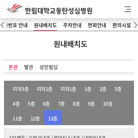
전화번호 안내
원내배치도
주차안내
면회안내
편의시설
원내배치도
본관
별관
성민빌딩
지하3층
지하2층
지하1층
1층
2층
3층
4층
5층
6층
7층
8층
9층
10층
11층
12층
13층
131병동 : 순환기내과 / 류마티스내과 / 내분비내과